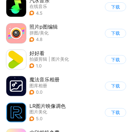
汽水音乐
在线音乐
下载
4.5
照片p图编辑
拼图/美化
下载
4.8
好好看
拍摄剪辑
|
图片美化
下载
1.0
魔法音乐相册
图库相册
下载
0.0
LR图片映像调色
图片美化
下载
5.0