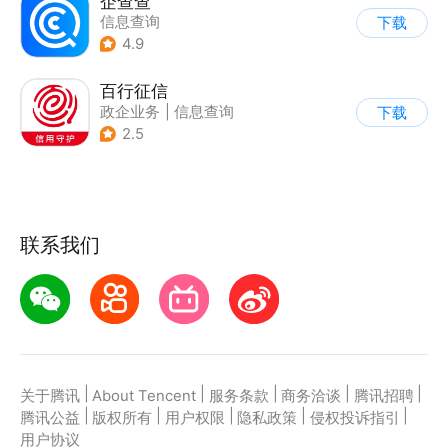
企查查
信息查询
下载
4.9
百行征信
政企业务
|
信息查询
下载
|
业务咨询办理
2.5
联系我们
|
|
|
|
|
关于腾讯
About Tencent
服务条款
商务洽谈
腾讯招聘
|
|
|
|
|
腾讯公益
版权所有
用户权限
隐私政策
侵权投诉指引
用户协议