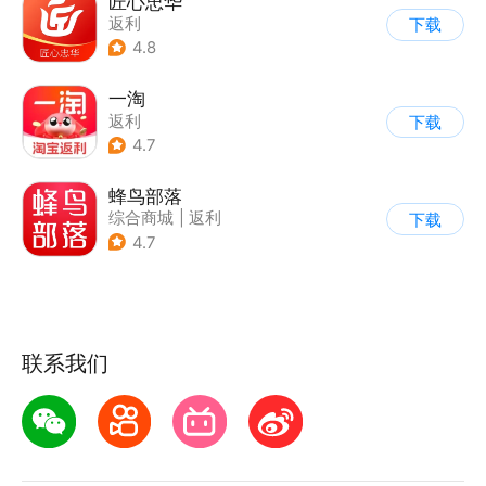
匠心忠华
返利
下载
4.8
一淘
返利
下载
4.7
蜂鸟部落
综合商城
|
返利
下载
4.7
联系我们