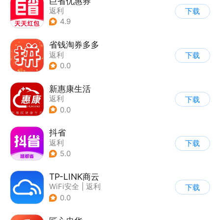
巨省优惠券
返利
下载
4.9
省钱淘券多多
返利
下载
0.0
新惠康生活
返利
下载
0.0
抖省
返利
下载
5.0
TP-LINK商云
WiFi安全
|
返利
下载
0.0