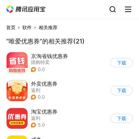
首页
软件
相关推荐
“唯爱优惠券”的相关推荐(21)
京淘省钱优惠券
团购特卖
下载
0.0
外卖优惠券
返利
下载
0.0
淘宝优惠券
返利
下载
5.0