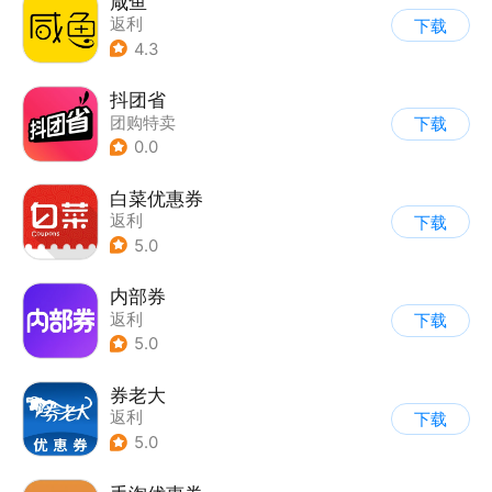
咸鱼
返利
下载
4.3
抖团省
团购特卖
下载
0.0
白菜优惠券
返利
下载
5.0
内部券
返利
下载
5.0
券老大
返利
下载
5.0