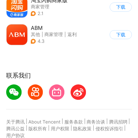
淘宝闪购商家版
商家管理
下载
2.1
ABM
其他
|
商家管理
|
返利
下载
|
海淘
4.3
联系我们
|
|
|
|
|
关于腾讯
About Tencent
服务条款
商务洽谈
腾讯招聘
|
|
|
|
|
腾讯公益
版权所有
用户权限
隐私政策
侵权投诉指引
用户协议