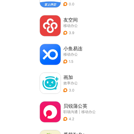
0.0
友空间
移动办公
3.9
小鱼易连
移动办公
1.5
画加
效率办公
3.0
贝锐蒲公英
职场沟通
|
移动办公
4.2