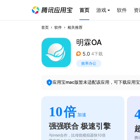
首页
游戏
软件
资
首页
软件
相关推荐
明霖OA
5.0
4下载
效率办公
应用宝mac版暂未适配该应用，可下载应用宝
10
倍
加速
强强联合 极速引擎
与intel合作，比传统模拟器快10倍
腾