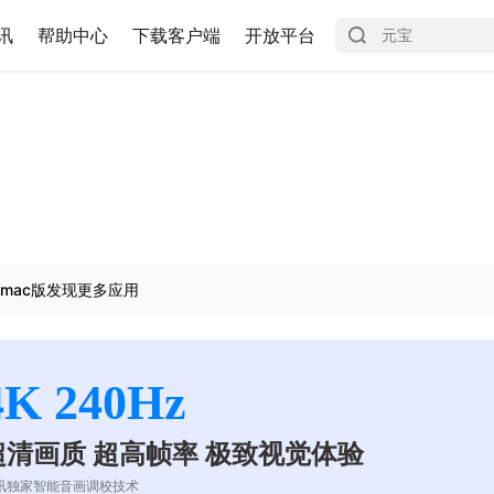
讯
帮助中心
下载客户端
开放平台
mac版发现更多应用
4K 240Hz
超清画质 超高帧率 极致视觉体验
讯独家智能音画调校技术