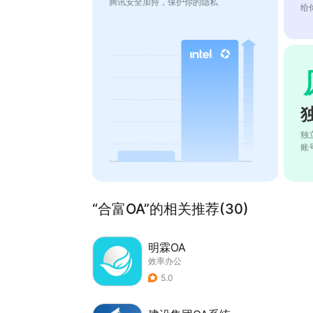
腾讯安全加持，保护你的隐私
给
独
账
“合富OA”的相关推荐(30)
明霖OA
效率办公
5.0