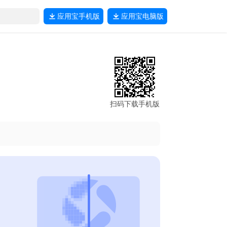
应用宝
手机版
应用宝
电脑版
扫码下载手机版