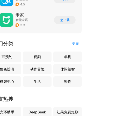
4.5
米家
智能家居
下载
3.3
门分类
更多
可预约
视频
单机
角色扮演
动作冒险
休闲益智
棋牌中心
生活
购物
友热搜
光环助手
DeepSeek
红果免费短剧