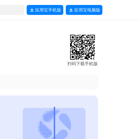
应用宝
手机版
应用宝
电脑版
扫码下载手机版