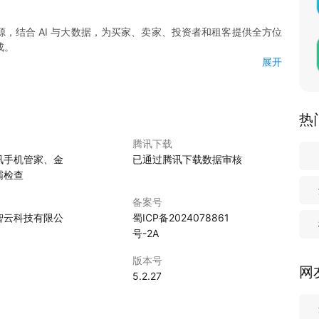
00+ 套房源，结合 AI 与大数据，为买家、卖家、投资者和租客提供全方位
成。
展开
成交房源。
热
腾讯下载
讯手机管家、金
已通过腾讯下载数据审核
霸检查
。
备案号
智云科技有限公
蜀ICP备2024078861
号-2A
房屋细节。
版本号
网
5.2.27
与信心指数。