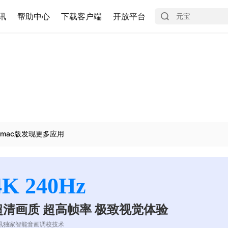
讯
帮助中心
下载客户端
开放平台
mac版发现更多应用
4K 240Hz
超清画质 超高帧率 极致视觉体验
讯独家智能音画调校技术