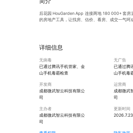
简介
后花园 HouGarden App 连接两地 180 0
的房地产工具，让找房、估价、看房、成交一气呵
主要特色
覆盖新西兰与澳大利亚
同时浏览两国主流城市与小区的在售、在租及近期
详细信息
多语言界面
无病毒
无广告
支持简体中文、繁體中文、英文，切换自如。
已通过腾讯手机管家、金
已通过腾
山手机毒霸检查
山手机毒
每日更新海量房源
与主流中介及开发商直连，第一时间获取最新挂牌
开发商
运营商
成都微武智云科技有限公
成都微武
AI 智能图片分类
司
司
自动识别户型、厨房、卫浴等场景，帮您快速了解
主办者
更新时间
机器学习精准估价
成都微武智云科技有限公
2026.7.23
基于实时市场与历史成交，给出可信赖的价格区间
司
实时成交记录
查看权限
隐私政策