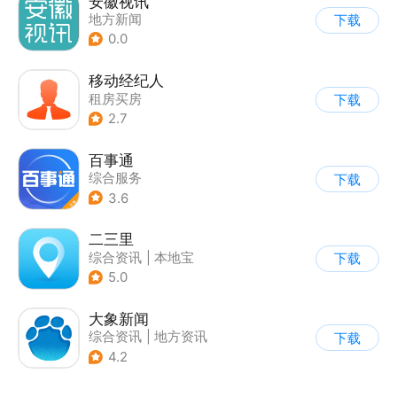
安徽视讯
地方新闻
下载
0.0
移动经纪人
租房买房
下载
2.7
百事通
综合服务
下载
3.6
二三里
综合资讯
|
本地宝
下载
|
地方资讯
5.0
大象新闻
综合资讯
|
地方资讯
下载
4.2