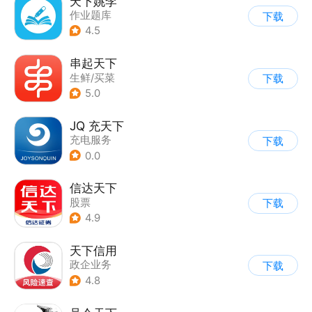
天下姚李
作业题库
下载
4.5
串起天下
生鲜/买菜
下载
5.0
JQ 充天下
充电服务
下载
0.0
信达天下
股票
下载
4.9
天下信用
政企业务
下载
4.8