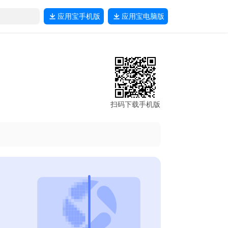
应用宝
手机版
应用宝
电脑版
扫码下载手机版