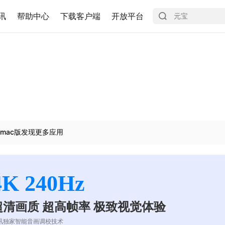
讯
帮助中心
下载客户端
开放平台
mac版发现更多应用
4K 240Hz
超清画质 超高帧率 极致视觉体验
讯独家智能音画调校技术