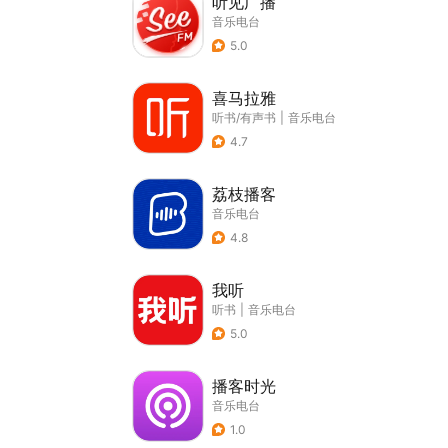
听见广播
音乐电台
5.0
喜马拉雅
听书/有声书
|
音乐电台
4.7
荔枝播客
音乐电台
4.8
我听
听书
|
音乐电台
5.0
播客时光
音乐电台
1.0