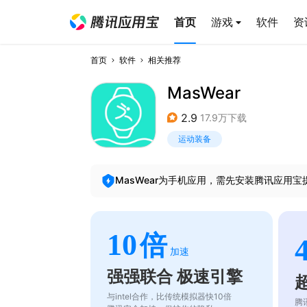
首页
游戏
软件
资
首页
软件
相关推荐
MasWear
2.9
17.9万下载
运动装备
MasWear
为手机应用，需先安装腾讯应用宝
10
倍
加速
强强联合 极速引擎
与intel合作，比传统模拟器快10倍
腾