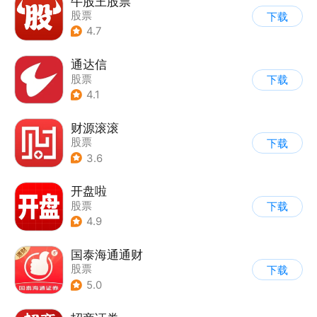
牛股王股票
股票
下载
4.7
通达信
股票
下载
4.1
财源滚滚
股票
下载
3.6
开盘啦
股票
下载
4.9
国泰海通通财
股票
下载
5.0