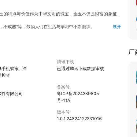
玉的特点与价值作为中华文明的瑰宝，金玉不仅是财富的象征，
，不成器”等，鼓励人们在生活与学习中不断磨练。
展开
硬，帮助用户识别真假黄金。
平台，更是一个积累人生智慧的宝库。
厂
腾讯下载
讯手机管家、金
已通过腾讯下载数据审核
霸检查
备案号
软件有限公司
粤ICP备2024289805
号-11A
版本号
5
1.0.1.24324122231016