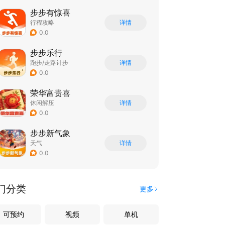
步步有惊喜
行程攻略
详情
0.0
步步乐行
跑步/走路计步
详情
0.0
荣华富贵喜
休闲解压
详情
0.0
步步新气象
天气
详情
0.0
门分类
更多
可预约
视频
单机