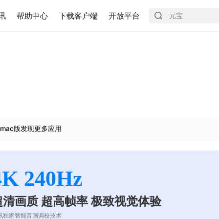
讯
帮助中心
下载客户端
开放平台
mac版发现更多应用
4K 240Hz
超清画质 超高帧率 极致视觉体验
讯独家智能音画调校技术