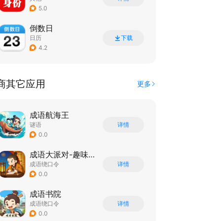
5.0
倒数日
日历
下载
4.2
商其它应用
更多
成语航海王
谜语
详情
0.0
成语大派对-趣味成语学习的乐园
成语绕口令
详情
0.0
成语书院
成语绕口令
详情
0.0