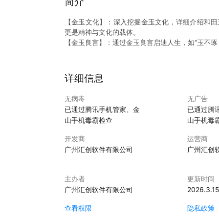
简介
【金玉文化】：深入挖掘金玉文化，详细介绍和田
更是精神与文化的载体。
【金玉良言】：通过金玉良言启迪人生，如“玉不琢
【金辨别的实用知识】：从色泽、轻重、音韵到软
“点点金玉”不仅是一个学习金玉文化和名人名言的
详细信息
无病毒
无广告
已通过腾讯手机管家、金
已通过腾
山手机毒霸检查
山手机毒
开发商
运营商
广州汇创软件有限公司
广州汇创
主办者
更新时间
广州汇创软件有限公司
2026.3.1
查看权限
隐私政策