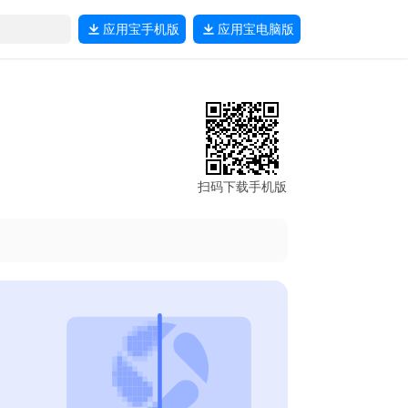
应用宝
手机版
应用宝
电脑版
扫码下载手机版