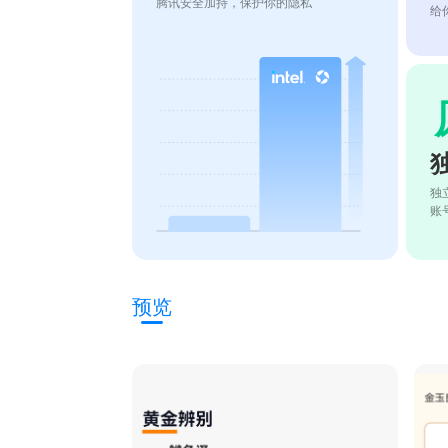
腾讯安全加持，保护你的隐私
给
独
账
预览