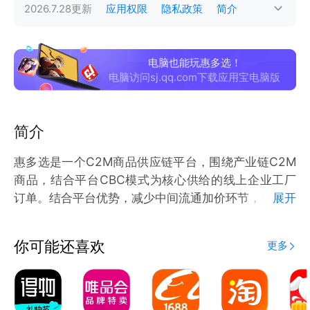
2026.7.28
更新
应用权限
隐私政策
简介
电脑也能玩惠多选！
电脑访问sj.qq.com下载应用宝电脑版
简介
惠多选是一个C2M商品供应链平台，围绕产业链C2M
商品，结合平台CBC模式为核心供给的线上企业工厂
订单。结合平台优势，减少中间流通加价环节，以用户
展开
需求驱动生产制造，通过惠多选供应链平台反向订购，
根据订购生产这种模式消灭了库存，这就为生产厂家降
你可能还喜欢
更多
低了经营风险。平台再判断销售趋势，反向指导工厂开
发新品和定价策略。