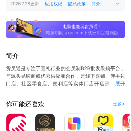
2026.7.28
更新
应用权限
隐私政策
简介
电脑也能玩货员通！
电脑访问sj.qq.com下载应用宝电脑版
简介
货员通是专注于喜礼行业的会员制B2B批发采购平台，
与源头品牌商或优秀供应商合作，是线下喜铺、伴手礼
门店、社区零食店、便利店等实体门店开店进货必备
展开
APP。通过下载货员通APP，可满足实体店主挑货、订
货、打包、代发等一站式采购服务。未来计划为各类店
你可能还喜欢
更多
主研发和定制“订货，数据，ERP，WMS，获客，渠
道，营销”等一系列综合服务。
【货员通特色】
- 品类丰富：平台涵盖糖巧休食、美妆个护、日用百