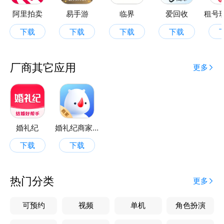
货、冲调饮品、酒水等数千种商品，基于市场趋势和用
阿里拍卖
易手游
临界
爱回收
户需求变动，每月持续上线新品（包含部分定制产
下载
下载
下载
下载
品），会员可以在平台上找到各类货源，一站购齐；
- 持续上新：货员通每月上线新品（包含部分定制产
品），提供优质成品套餐，轻松上手销售，一键下单，
厂商其它应用
更多
轻松交付；
- 品质保障：货员通与品牌方或者大型贸易商直接E
座，严格审核供应商相关资质、品控及采购流程层层把
关，货源放心，品质保证；
- 高效配送：货员通采取总仓+前置仓模式，包含金
婚礼纪
婚礼纪商家版
华、杭州、苏州、成都、青岛、武汉等多个前置仓，通
下载
下载
过城配、快递、物流等多种方式实现商品高效配送。
【联系我们】
官方网址: https://www.hunliji.com/home/hyt/app/
热门分类
更多
客服电话:400-1599090
您对APP的反馈对我们很重要，如果还有什么疑问和意
可预约
视频
单机
角色扮演
见，欢迎提供给我们。