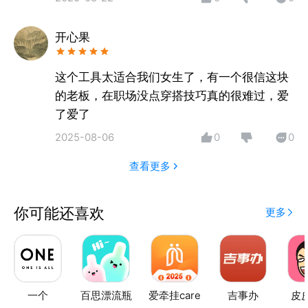
开心果
这个工具太适合我们女生了，有一个很信这块
的老板，在职场没点穿搭技巧真的很难过，爱
了爱了
2025-08-06
0
0
查看更多
你可能还喜欢
更多
一个
百思漂流瓶
爱牵挂care
吉事办
皮