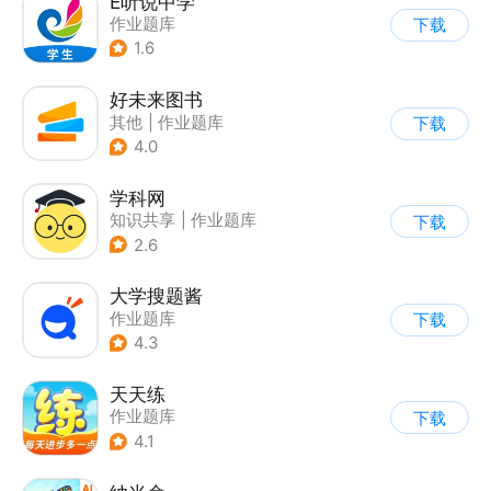
E听说中学
作业题库
下载
1.6
好未来图书
其他
|
作业题库
下载
|
学生课堂
4.0
学科网
知识共享
|
作业题库
下载
2.6
大学搜题酱
作业题库
下载
4.3
天天练
作业题库
下载
4.1