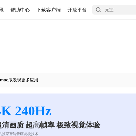
讯
帮助中心
下载客户端
开放平台
mac版发现更多应用
4K 240Hz
超清画质 超高帧率 极致视觉体验
讯独家智能音画调校技术