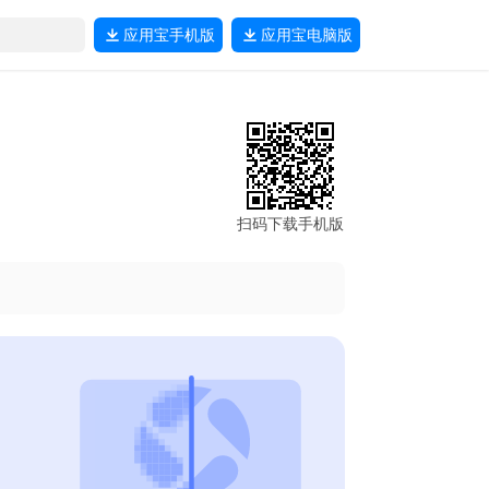
应用宝
手机版
应用宝
电脑版
扫码下载手机版