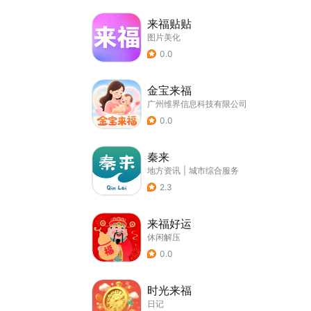
来福贴贴
图片美化
0.0
金宝来福
广州维界信息科技有限公司
0.0
秦来
地方资讯
|
城市综合服务
2.3
来福好运
休闲解压
0.0
时光来福
日记