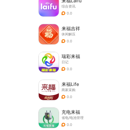
来福Laifu
综合资讯
0.0
来福吉祥
休闲解压
0.0
瑞彩来福
日记
0.0
来福Life
商家采购
0.0
充电来福
省电/电池管理
0.0