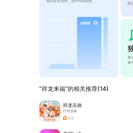
腾讯安全加持，保护你的隐私
给
独
账
“祥龙来福”的相关推荐(14)
祥龙乐旅
行程攻略
0.0