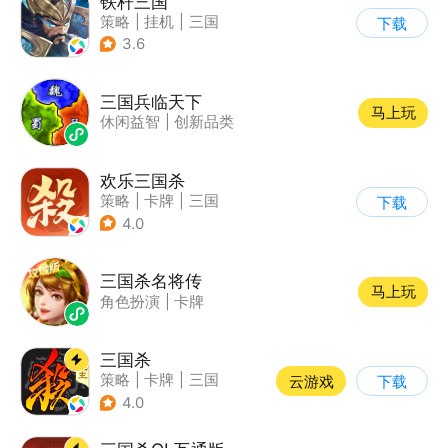
铁杆三国
策略
|
挂机
|
三国
下载
|
中国风
3.6
三国兵临天下
马上玩
休闲益智
|
创新品类
欢乐三国杀
策略
|
卡牌
|
三国
下载
|
三国杀
4.0
三国杀名将传
马上玩
角色扮演
|
卡牌
三国杀
策略
|
卡牌
|
三国
云游戏
下载
|
三国杀
4.0