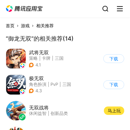
首页
游戏
相关推荐
“御龙无双”的相关推荐(14)
武将无双
策略
|
卡牌
|
三国
下载
|
中国风
4.1
极无双
角色扮演
|
PvP
|
三国
下载
|
写实
4.3
无双战将
马上玩
休闲益智
|
创新品类