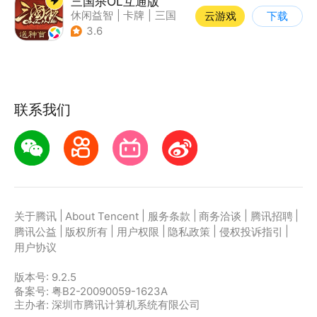
三国杀OL互通版
休闲益智
|
卡牌
|
三国
云游戏
下载
|
三国杀
3.6
联系我们
|
|
|
|
|
关于腾讯
About Tencent
服务条款
商务洽谈
腾讯招聘
|
|
|
|
|
腾讯公益
版权所有
用户权限
隐私政策
侵权投诉指引
用户协议
版本号:
9.2.5
备案号: 粤B2-20090059-1623A
主办者: 深圳市腾讯计算机系统有限公司