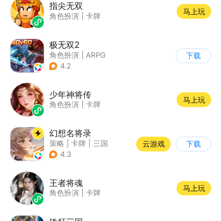
指尖无双
马上玩
角色扮演
|
卡牌
极无双2
角色扮演
|
ARPG
下载
|
三国
|
千人同屏
4.2
少年神将传
马上玩
角色扮演
|
卡牌
幻想名将录
策略
|
卡牌
|
三国
云游戏
下载
|
中国风
4.3
王者将魂
马上玩
角色扮演
|
卡牌