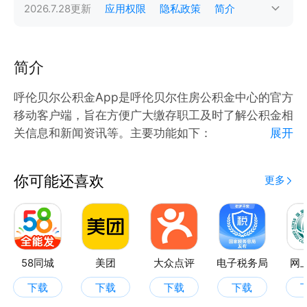
2026.7.28
更新
应用权限
隐私政策
简介
简介
呼伦贝尔公积金App是呼伦贝尔住房公积金中心的官方
移动客户端，旨在方便广大缴存职工及时了解公积金相
关信息和新闻资讯等。主要功能如下：
展开
1、即时了解最新的政策、公告、新闻
2、便捷的向导式业务指南
你可能还喜欢
更多
3、公积金网点查询
4、贷款试算做您理财的好帮手
5、个人业务查询，详细查看公积金账号提取、贷款等
明细信息
58同城
美团
大众点评
电子税务局
网
下载
下载
下载
下载