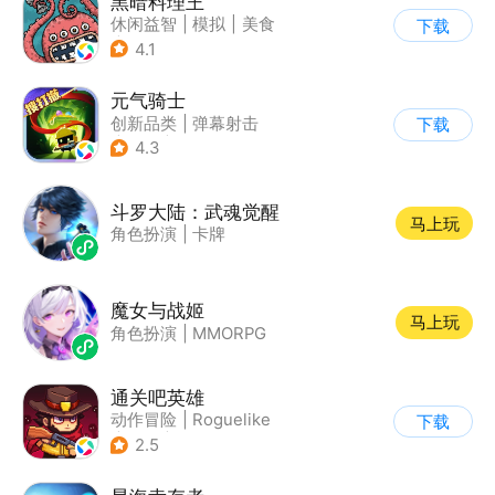
黑暗料理王
休闲益智
|
模拟
|
美食
下载
|
卡通
4.1
元气骑士
创新品类
|
弹幕射击
下载
|
地牢
|
像素风
4.3
斗罗大陆：武魂觉醒
马上玩
角色扮演
|
卡牌
魔女与战姬
马上玩
角色扮演
|
MMORPG
通关吧英雄
动作冒险
|
Roguelike
下载
|
冒险
|
无双割草
2.5