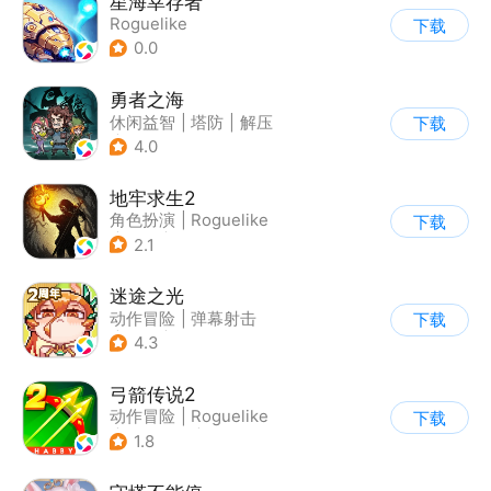
星海幸存者
Roguelike
下载
0.0
勇者之海
休闲益智
|
塔防
|
解压
下载
|
无双割草
4.0
地牢求生2
角色扮演
|
Roguelike
下载
|
地牢
|
暗黑
2.1
迷途之光
动作冒险
|
弹幕射击
下载
|
地牢
|
无双割草
4.3
弓箭传说2
动作冒险
|
Roguelike
下载
|
无双割草
|
卡通
1.8