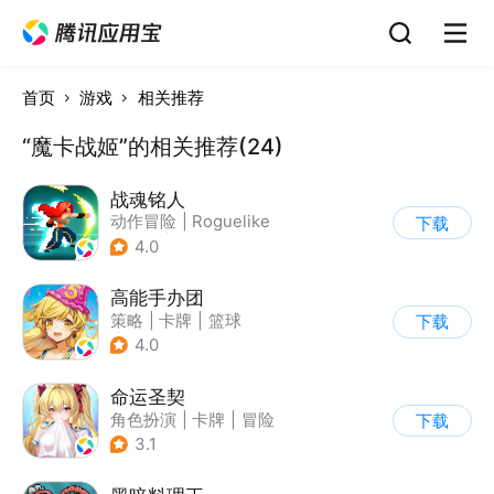
首页
游戏
相关推荐
“魔卡战姬”的相关推荐(24)
战魂铭人
动作冒险
|
Roguelike
下载
|
冒险
|
像素风
4.0
高能手办团
策略
|
卡牌
|
篮球
下载
|
美少女
4.0
命运圣契
角色扮演
|
卡牌
|
冒险
下载
|
美少女
3.1