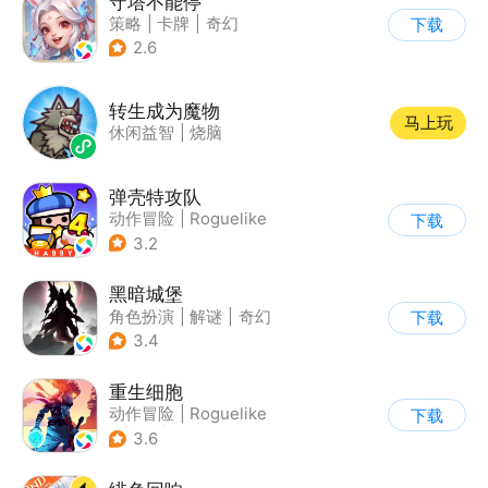
守塔不能停
策略
|
卡牌
|
奇幻
下载
|
动漫
2.6
转生成为魔物
马上玩
休闲益智
|
烧脑
弹壳特攻队
动作冒险
|
Roguelike
下载
|
冒险
|
无双割草
3.2
黑暗城堡
角色扮演
|
解谜
|
奇幻
下载
|
暗黑
3.4
重生细胞
动作冒险
|
Roguelike
下载
|
探险
|
端游移植
3.6