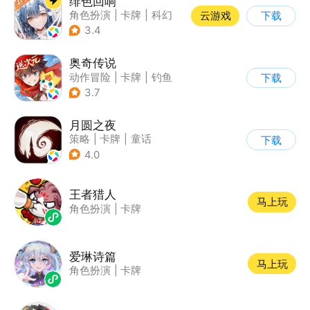
绯色回响
角色扮演
|
卡牌
|
科幻
云游戏
下载
|
美少女
3.4
奥奇传说
动作冒险
|
卡牌
|
钓鱼
下载
|
童年
3.7
月圆之夜
策略
|
卡牌
|
童话
下载
|
剧情
4.0
王者猎人
马上玩
角色扮演
|
卡牌
爱琳诗篇
马上玩
角色扮演
|
卡牌