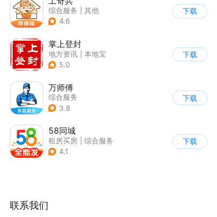
工奇兵
综合服务
|
其他
下载
4.6
掌上登封
地方资讯
|
本地宝
下载
|
综合服务
5.0
万师傅
综合服务
下载
3.8
58同城
租房买房
|
综合服务
下载
4.1
联系我们