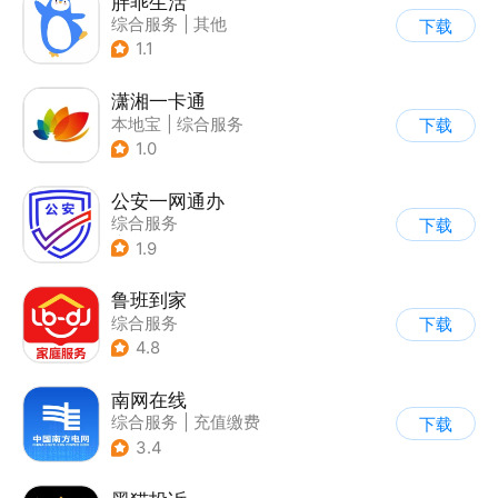
胖乖生活
综合服务
|
其他
下载
1.1
潇湘一卡通
本地宝
|
综合服务
下载
1.0
公安一网通办
综合服务
下载
|
业务咨询办理
1.9
|
政企业务
鲁班到家
综合服务
下载
4.8
南网在线
综合服务
|
充值缴费
下载
3.4