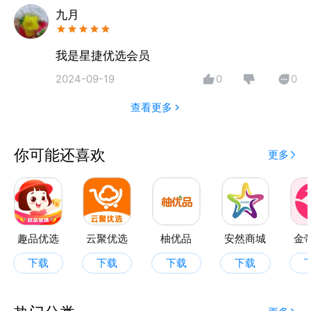
九月
我是星捷优选会员
2024-09-19
0
0
查看更多
你可能还喜欢
更多
趣品优选
云聚优选
柚优品
安然商城
金
下载
下载
下载
下载