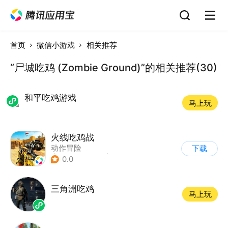
首页
微信小游戏
相关推荐
“尸城吃鸡 (Zombie Ground)”的相关推荐(30)
和平吃鸡游戏
马上玩
火线吃鸡战
动作冒险
下载
|
第一人称射击
|
军事
0.0
|
战术竞技
三角洲吃鸡
马上玩