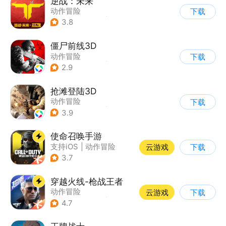
逆战：未来
动作冒险
下载
|
第一人称射击
|
科幻
3.8
|
战术竞技
僵尸前线3D
动作冒险
下载
|
第三人称射击
|
末日
2.9
|
写实
抢滩登陆3D
动作冒险
下载
|
第一人称射击
|
枪战
3.9
|
抢滩登陆
使命召唤手游
支持iOS
|
动作冒险
云游戏
下载
|
第一人称射击
|
军事
3.7
穿越火线-枪战王者
动作冒险
云游戏
下载
|
第一人称射击
|
枪战
4.7
|
穿越火线