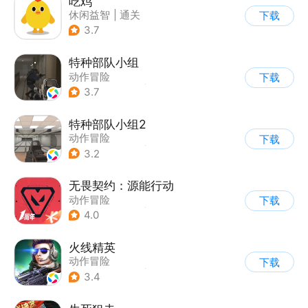
吃鸡
休闲益智
|
通关
下载
3.7
特种部队小组
动作冒险
下载
|
第一人称射击
|
枪战
3.7
|
写实
特种部队小组2
动作冒险
下载
|
第一人称射击
|
枪战
3.2
|
写实
无畏契约：源能行动
动作冒险
下载
|
第一人称射击
|
枪战
4.0
|
5v5
火线精英
动作冒险
下载
|
第一人称射击
|
枪战
3.4
|
写实