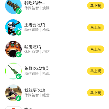
我吃鸡特牛
马上玩
休闲益智
|
烧脑
王者要吃鸡
马上玩
动作冒险
|
枪战
猛鬼吃鸡
马上玩
休闲益智
|
塔防
荒野吃鸡精英
马上玩
动作冒险
|
枪战
我就要吃鸡
马上玩
休闲益智
|
经营