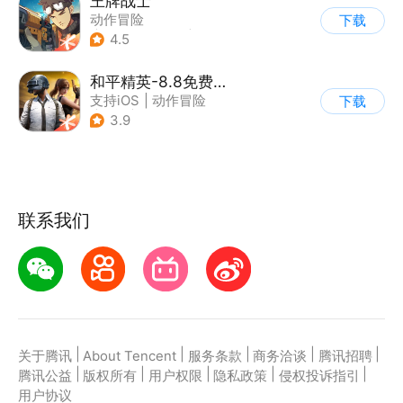
王牌战士
动作冒险
下载
|
第一人称射击
|
枪战
4.5
|
5v5
和平精英-8.8免费领20连抽
支持iOS
|
动作冒险
下载
|
PvP
|
枪战
3.9
联系我们
|
|
|
|
|
关于腾讯
About Tencent
服务条款
商务洽谈
腾讯招聘
|
|
|
|
|
腾讯公益
版权所有
用户权限
隐私政策
侵权投诉指引
用户协议