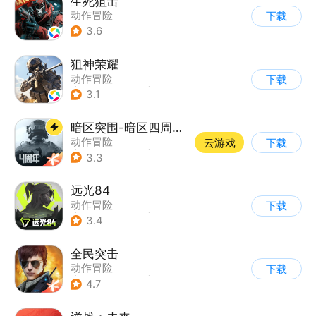
生死狙击
动作冒险
下载
|
第一人称射击
|
枪战
3.6
|
战术竞技
狙神荣耀
动作冒险
下载
|
第一人称射击
|
枪战
3.1
|
写实
暗区突围-暗区四周年开启
动作冒险
云游戏
下载
|
第一人称射击
|
枪战
3.3
|
逃离塔科夫
远光84
动作冒险
下载
|
第一人称射击
|
枪战
3.4
|
战术竞技
全民突击
动作冒险
下载
|
第三人称射击
|
枪战
4.7
|
战术竞技