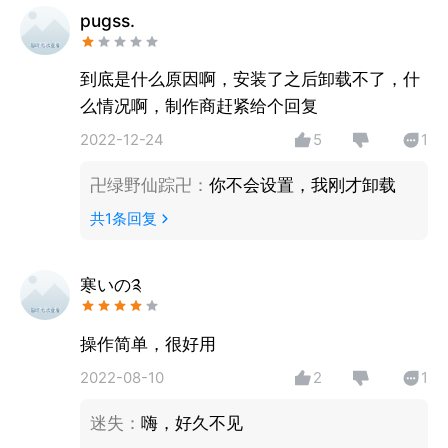
【悬浮气泡截屏】点击悬浮气泡即可轻松截屏；
pugss.
【图片编辑】操作简单，轻松上手，快速编辑；
【区域截屏】多种图片比例任你挑选；
到底是什么原因啊，安装了之后卸载不了，什
【一键分享】微信、微博，同好友共享这一刻
么情况啊，制作商赶紧给个回复
2022-12-24
5
1
卍绿野仙踪卍
：
你不会设置，我刚才卸载
共
1
条回复
寒いの༉
操作简单，很好用
2022-08-10
2
1
迷失
：
嗨，好久不见