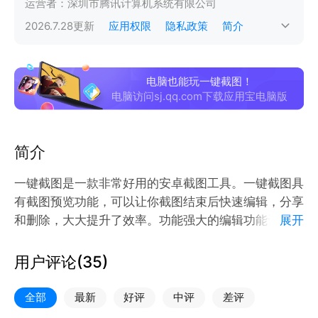
运营者：
深圳市腾讯计算机系统有限公司
2026.7.28
更新
应用权限
隐私政策
简介
电脑也能玩一键截图！
电脑访问sj.qq.com下载应用宝电脑版
简介
一键截图是一款非常好用的安卓截图工具。一键截图具
有截图预览功能，可以让你截图结束后快速编辑，分享
和删除，大大提升了效率。功能强大的编辑功能让您轻
展开
松编辑图片并分享。
产品特点：
用户评论(
35
)
【免Root】热门机型无需Root权限，让您在安全的环
境下截屏；
全部
最新
好评
中评
差评
【通知栏截图】下拉通知栏，点击就可以直接截屏啦；