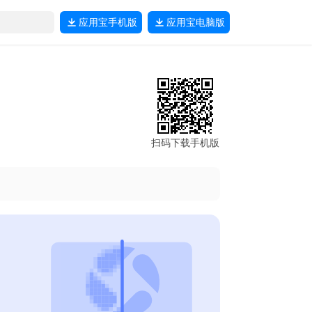
应用宝
手机版
应用宝
电脑版
扫码下载手机版