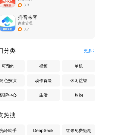
3.3
抖音来客
商家管理
3.7
门分类
更多
可预约
视频
单机
角色扮演
动作冒险
休闲益智
棋牌中心
生活
购物
友热搜
光环助手
DeepSeek
红果免费短剧