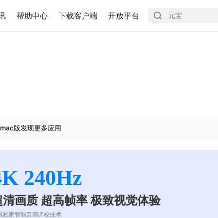
讯
帮助中心
下载客户端
开放平台
mac版发现更多应用
4K 240Hz
超清画质 超高帧率 极致视觉体验
讯独家智能音画调校技术