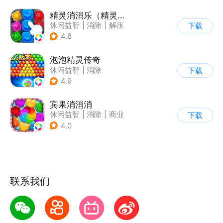
精灵消消乐（精灵版）
休闲益智
|
消除
|
解压
下载
|
单机
4.6
泡泡精灵传奇
休闲益智
|
消除
下载
|
泡泡龙
|
卡通
4.9
宾果消消消
休闲益智
|
消除
|
商业
下载
|
宾果消消消
4.0
联系我们