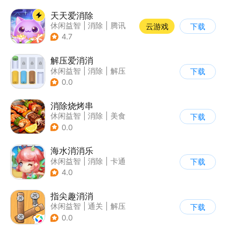
天天爱消除
休闲益智
|
消除
|
腾讯
云游戏
下载
|
单机
4.7
解压爱消消
休闲益智
|
消除
|
解压
下载
|
合成
0.0
消除烧烤串
休闲益智
|
消除
|
美食
下载
|
清新
0.0
海水消消乐
休闲益智
|
消除
|
卡通
下载
4.0
指尖趣消消
休闲益智
|
通关
|
解压
下载
0.0