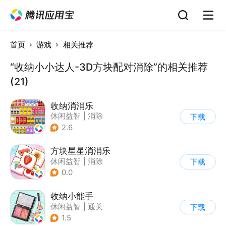
首页
游戏
相关推荐
“收纳小小达人-3D方块配对消除”的相关推荐
(21)
收纳消消乐
休闲益智
|
消除
下载
2.6
方块星星消消乐
休闲益智
|
消除
下载
0.0
收纳小能手
休闲益智
|
通关
下载
|
居家生活
|
卡通
1.5