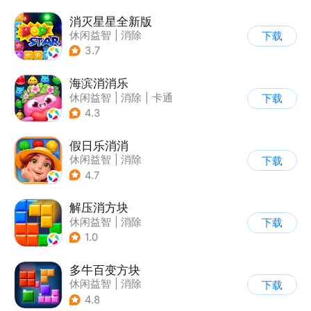
消灭星星全新版
休闲益智
|
消除
下载
3.7
海滨消消乐
休闲益智
|
消除
|
卡通
下载
|
乐元素
4.3
假日乐消消
休闲益智
|
消除
下载
|
乐元素
4.7
解压消方块
休闲益智
|
消除
下载
1.0
多牛百变方块
休闲益智
|
消除
下载
|
多比特
4.8