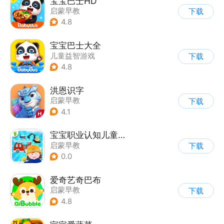
宝宝巴士HD
启蒙早教
下载
|
儿童益智游戏
4.8
宝宝巴士大全
儿童益智游戏
下载
|
启蒙早教
4.8
洪恩识字
启蒙早教
下载
4.1
宝宝职业认知儿童拼图交通工具
启蒙早教
下载
0.0
爱奇艺奇巴布
启蒙早教
下载
4.8