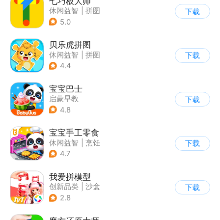
七巧板大师
休闲益智
|
拼图
下载
5.0
贝乐虎拼图
休闲益智
|
拼图
下载
|
学习教育
|
儿童游戏
4.4
宝宝巴士
启蒙早教
下载
|
儿童益智游戏
4.8
宝宝手工零食
休闲益智
|
烹饪
下载
|
宝宝巴士
|
学习教育
4.7
我爱拼模型
创新品类
|
沙盒
下载
|
像素风
|
休闲益智
2.8