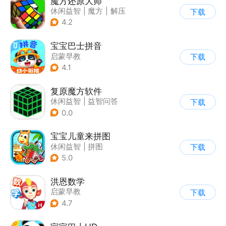
魔方还原大师
休闲益智
|
魔方
|
解压
下载
|
脑洞
4.2
宝宝巴士拼音
启蒙早教
下载
4.1
复原魔方软件
休闲益智
|
益智问答
下载
|
学习教育
|
清新
0.0
宝宝儿童来拼图
休闲益智
|
拼图
下载
|
儿童游戏
5.0
洪恩数学
启蒙早教
下载
4.7