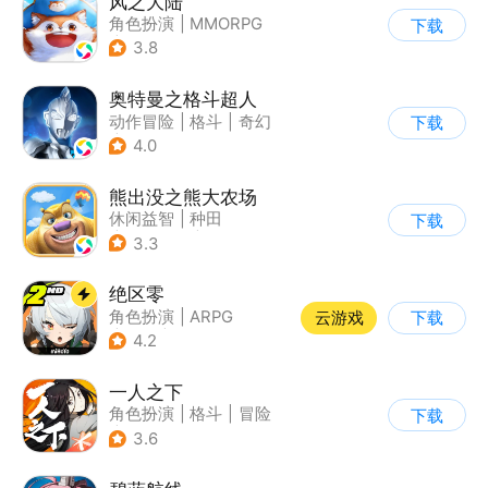
风之大陆
角色扮演
|
MMORPG
下载
|
异世界
3.8
|
中世纪剑与魔法
奥特曼之格斗超人
动作冒险
|
格斗
|
奇幻
下载
|
奥特曼
4.0
熊出没之熊大农场
休闲益智
|
种田
下载
|
田园生活
|
熊出没
3.3
绝区零
角色扮演
|
ARPG
云游戏
下载
|
冒险
|
美少女
4.2
一人之下
角色扮演
|
格斗
|
冒险
下载
|
一人之下
3.6