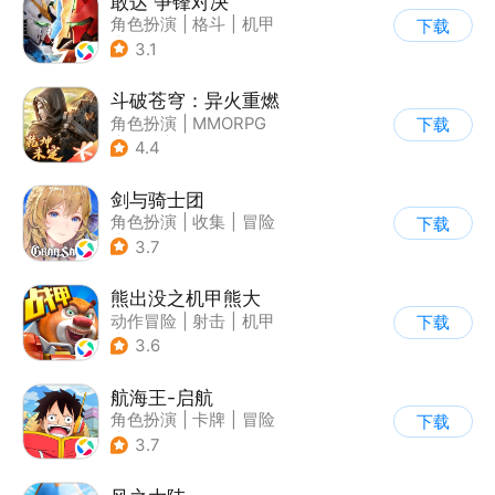
敢达 争锋对决
角色扮演
|
格斗
|
机甲
下载
|
敢达
3.1
斗破苍穹：异火重燃
角色扮演
|
MMORPG
下载
|
奇幻
|
斗破苍穹
4.4
剑与骑士团
角色扮演
|
收集
|
冒险
下载
|
剧情
3.7
熊出没之机甲熊大
动作冒险
|
射击
|
机甲
下载
|
熊出没
3.6
航海王-启航
角色扮演
|
卡牌
|
冒险
下载
|
海贼王
3.7