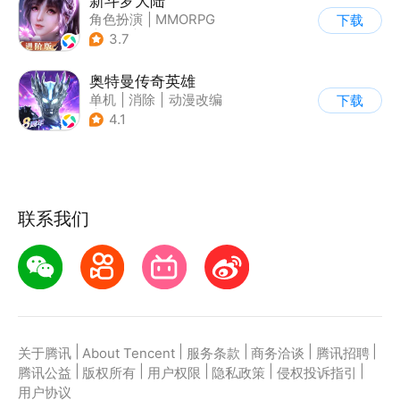
新斗罗大陆
角色扮演
|
MMORPG
下载
|
奇幻
|
斗罗大陆
3.7
奥特曼传奇英雄
单机
|
消除
|
动漫改编
下载
|
奥特曼
4.1
联系我们
|
|
|
|
|
关于腾讯
About Tencent
服务条款
商务洽谈
腾讯招聘
|
|
|
|
|
腾讯公益
版权所有
用户权限
隐私政策
侵权投诉指引
用户协议