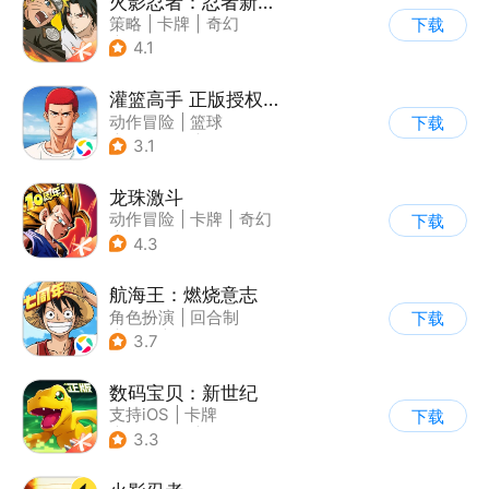
火影忍者：忍者新世代
策略
|
卡牌
|
奇幻
下载
|
火影
4.1
灌篮高手 正版授权手游
动作冒险
|
篮球
下载
|
灌篮高手
|
3v3
3.1
龙珠激斗
动作冒险
|
卡牌
|
奇幻
下载
|
龙珠
4.3
航海王：燃烧意志
角色扮演
|
回合制
下载
|
奇幻
|
海贼王
3.7
数码宝贝：新世纪
支持iOS
|
卡牌
下载
|
动漫改编
|
数码宝贝
3.3