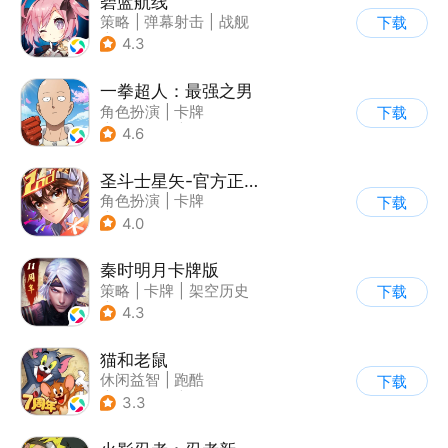
碧蓝航线
策略
|
弹幕射击
|
战舰
下载
|
美少女
4.3
一拳超人：最强之男
角色扮演
|
卡牌
下载
|
动漫改编
|
一拳超人
4.6
圣斗士星矢-官方正版(腾讯)
角色扮演
|
卡牌
下载
|
动漫改编
4.0
|
圣斗士星矢
秦时明月卡牌版
策略
|
卡牌
|
架空历史
下载
|
秦时明月
4.3
猫和老鼠
休闲益智
|
跑酷
下载
|
动漫改编
|
猫和老鼠
3.3