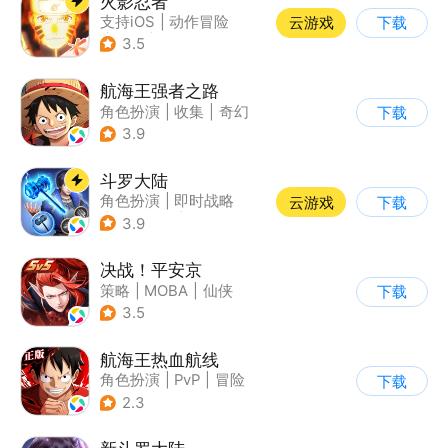
火影忍者
支持iOS
|
动作冒险
云游戏
下载
|
格斗
|
动漫改编
3.5
航海王强者之路
角色扮演
|
收集
|
奇幻
下载
|
海贼王
3.9
斗罗大陆
角色扮演
|
即时战略
云游戏
下载
|
小说改编
|
斗罗大陆
3.9
决战！平安京
策略
|
MOBA
|
仙侠
下载
|
阴阳师
3.5
航海王热血航线
角色扮演
|
PvP
|
冒险
下载
|
海贼王
2.3