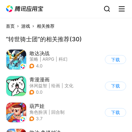
首页
游戏
相关推荐
“转世骑士团”的相关推荐(30)
敢达决战
策略
|
ARPG
|
科幻
下载
|
敢达
4.0
青漫漫画
休闲益智
|
绘画
|
文化
下载
|
二次元
0.0
葫芦娃
角色扮演
|
回合制
下载
|
动漫改编
|
葫芦娃
3.7