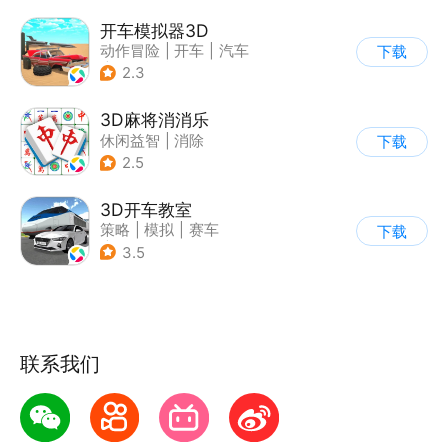
开车模拟器3D
动作冒险
|
开车
|
汽车
下载
|
卡通
2.3
3D麻将消消乐
休闲益智
|
消除
下载
2.5
3D开车教室
策略
|
模拟
|
赛车
下载
|
写实
3.5
联系我们