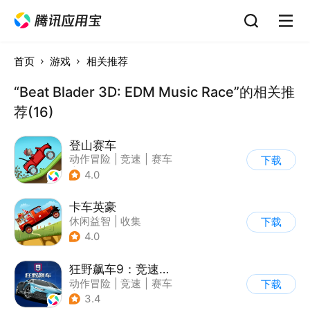
首页
游戏
相关推荐
“Beat Blader 3D: EDM Music Race”的相关推
荐(16)
登山赛车
动作冒险
|
竞速
|
赛车
下载
|
卡通
4.0
卡车英豪
休闲益智
|
收集
下载
4.0
狂野飙车9：竞速传奇
动作冒险
|
竞速
|
赛车
下载
|
狂野飙车
3.4