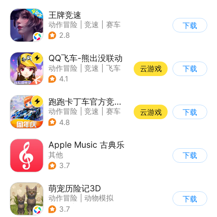
王牌竞速
动作冒险
|
竞速
|
赛车
下载
|
漂移
2.8
QQ飞车-熊出没联动
动作冒险
|
竞速
|
飞车
云游戏
下载
|
漂移
4.1
跑跑卡丁车官方竞速版
动作冒险
|
竞速
|
赛车
云游戏
下载
|
跑跑卡丁车
4.8
Apple Music 古典乐
其他
下载
3.7
萌宠历险记3D
动作冒险
|
动物模拟
下载
|
冒险
|
宠物
3.7