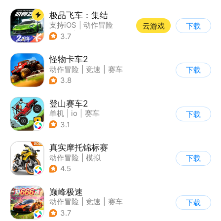
极品飞车：集结
支持iOS
|
动作冒险
云游戏
下载
|
竞速
|
赛车
3.7
怪物卡车2
动作冒险
|
竞速
|
赛车
下载
|
卡通
3.8
登山赛车2
单机
|
io
|
赛车
下载
|
欧美风
3.1
真实摩托锦标赛
动作冒险
|
模拟
下载
|
摩托车
|
写实
4.5
巅峰极速
动作冒险
|
竞速
|
赛车
下载
|
漂移
3.7