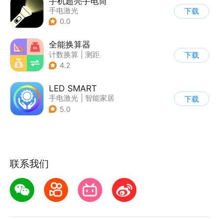
手机超亮手电筒
手电激光
下载
0.0
全能换算器
计数换算
|
测距
下载
|
手电激光
4.2
|
其他测量工具
LED SMART
手电激光
|
智能家居
下载
5.0
联系我们