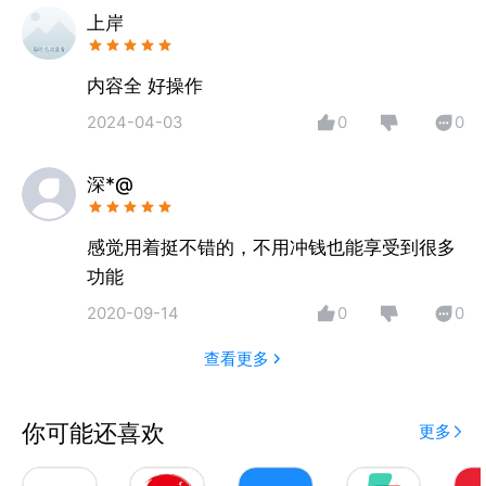
本应用包含：2000年06月-2019年06月英语六级真题
上岸
听力，英语六级真题听力包括：短对话，长对话，短文
听力和复合式听写四项。每项均含有题目选项、音频、
内容全 好操作
听力原文并提供的权威详解，给你真实的考场体验。
2024-04-03
0
0
随时随地练习，随时随地提高，随时随地为你的六级考
深*@
试助力！
本应用不仅内容充实，而且拥有良好的用户体验。不仅
可以灵活设置显示字体，而且可以设置播放顺序，让你
感觉用着挺不错的，不用冲钱也能享受到很多
获得完美学习体验。
功能
2020-09-14
0
0
四六级听力应用，从学习者的角度出发，设置个性化功
能，如字体，播放顺序等等，让每一个学习者获得完美
查看更多
的学习体验。
你可能还喜欢
更多