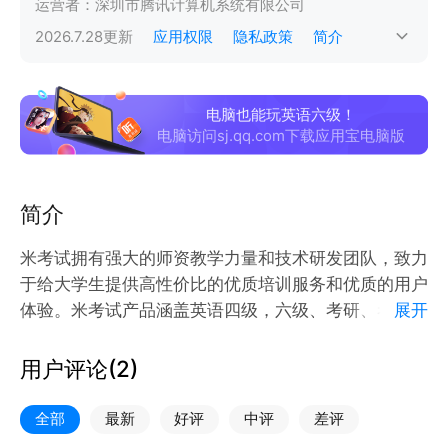
运营者：
深圳市腾讯计算机系统有限公司
2026.7.28
更新
应用权限
隐私政策
简介
电脑也能玩英语六级！
电脑访问sj.qq.com下载应用宝电脑版
简介
米考试拥有强大的师资教学力量和技术研发团队，致力
于给大学生提供高性价比的优质培训服务和优质的用户
体验。米考试产品涵盖英语四级，六级、考研、考研英
展开
语，考研政治，考研数学，心理学考研，教育学考研，
医学考研，法硕考研，米考试精品课，米考试背单词等
用户评论(
2
)
考试类APP，为用户提供包括直播课程、智能教辅资
料、练习服务等备考方案。
全部
最新
好评
中评
差评