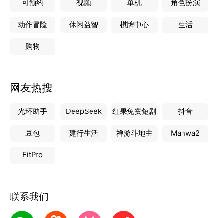
可预约
视频
单机
角色扮演
动作冒险
休闲益智
棋牌中心
生活
购物
网友热搜
光环助手
DeepSeek
红果免费短剧
抖音
豆包
建行生活
禅游斗地主
Manwa2
FitPro
联系我们