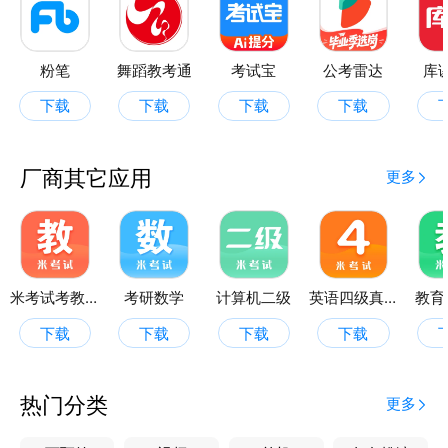
粉笔
舞蹈教考通
考试宝
公考雷达
库
下载
下载
下载
下载
厂商其它应用
更多
米考试考教师
考研数学
计算机二级
英语四级真题
教育
下载
下载
下载
下载
热门分类
更多