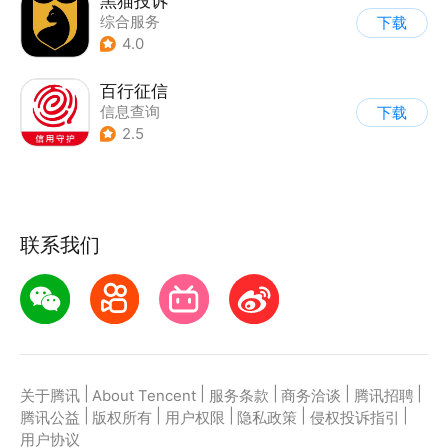
黑猫投诉
综合服务
下载
4.0
百行征信
信息查询
下载
|
业务咨询办理
2.5
|
政企业务
联系我们
|
|
|
|
|
关于腾讯
About Tencent
服务条款
商务洽谈
腾讯招聘
|
|
|
|
|
腾讯公益
版权所有
用户权限
隐私政策
侵权投诉指引
用户协议