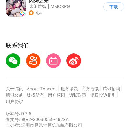
闪烁之光
休闲益智
|
MMORPG
下载
|
战争
|
美少女
4.4
联系我们
|
|
|
|
|
关于腾讯
About Tencent
服务条款
商务洽谈
腾讯招聘
|
|
|
|
|
腾讯公益
版权所有
用户权限
隐私政策
侵权投诉指引
用户协议
版本号:
9.2.5
备案号: 粤B2-20090059-1623A
主办者: 深圳市腾讯计算机系统有限公司