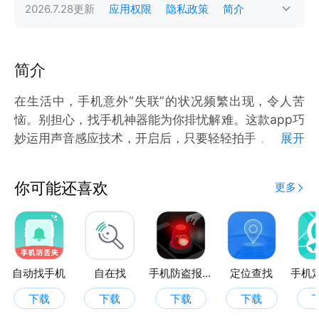
2026.7.28
更新
应用权限
隐私政策
简介
简介
在生活中，手机意外“失联”的状况频繁出现，令人苦
恼。别担心，找手机神器能为你排忧解难。这款app巧
妙运用声音感应技术，开启后，只要轻轻拍手，手机就
展开
能迅速做出回应。它无惧手机处于静音或震动模式，精
准捕捉拍手声响，通过独特的铃声，帮你快速定位手机
你可能还喜欢
更多
位置。无论是被衣物遮盖，还是遗忘在房间角落，找手
机神器都能大显身手。界面简洁，操作便捷，即便是初
次使用的用户，也能轻松上手，让你从此告别找手机的
困扰，享受便捷无忧的生活。
自动找手机
自在找
手机防盗报警器
定位查找
下载
下载
下载
下载