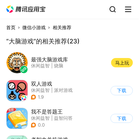
首页
微信小游戏
相关推荐
“大脑游戏”的相关推荐(23)
最强大脑游戏库
马上玩
休闲益智
|
烧脑
双人游戏
休闲益智
|
派对游戏
下载
1.9
我不是答题王
休闲益智
|
益智问答
下载
|
推理
|
卡通
0.0