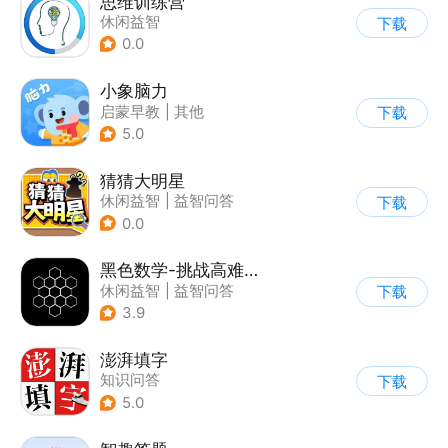
思维训练营
休闲益智
下载
0.0
小象脑力
启蒙早教
|
其他
下载
5.0
猜猜大明星
休闲益智
|
益智问答
下载
0.0
黑色数学-挑战高难度问题
休闲益智
|
益智问答
下载
|
学习教育
3.9
澎湃填字
知识问答
下载
5.0