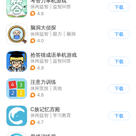
考智力单机游戏
休闲益智
|
益智问答
下载
|
卡通
|
猜谜
4.8
脑洞大侦探
休闲益智
|
眼力
|
脑洞
下载
|
卡通
4.0
抢答猜成语单机游戏
休闲益智
|
益智问答
下载
|
成语
4.9
注意力训练
休闲竞技
|
其他
下载
4.8
C族记忆宫殿
休闲益智
|
学习教育
下载
|
儿童游戏
4.7