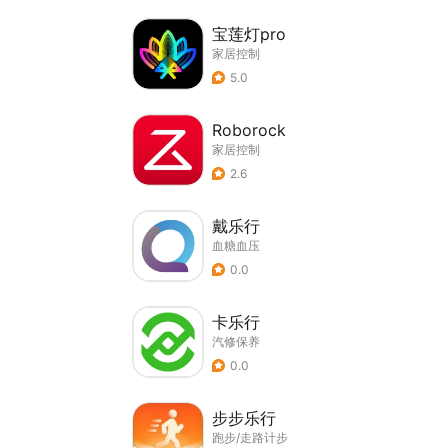
宝莲灯pro
家居控制
5.0
Roborock
家居控制
2.6
戴乐行
血糖血压
0.0
卡乐行
汽修保养
0.0
步步乐行
跑步/走路计步