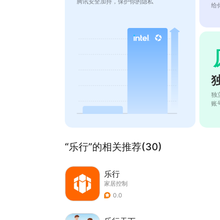
腾讯安全加持，保护你的隐私
给
独
账
“乐行”的相关推荐(30)
乐行
家居控制
0.0