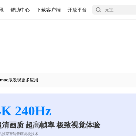
讯
帮助中心
下载客户端
开放平台
mac版发现更多应用
4K 240Hz
超清画质 超高帧率 极致视觉体验
讯独家智能音画调校技术