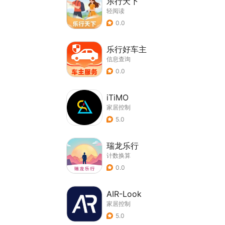
乐行天下
轻阅读
0.0
乐行好车主
信息查询
0.0
iTiMO
家居控制
5.0
瑞龙乐行
计数换算
0.0
AIR-Look
家居控制
5.0