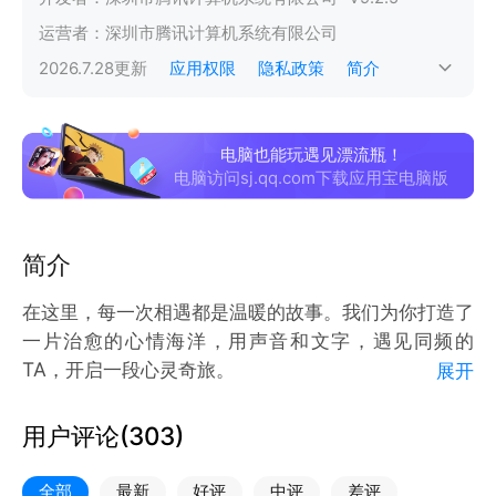
运营者：
深圳市腾讯计算机系统有限公司
2026.7.28
更新
应用权限
隐私政策
简介
电脑也能玩遇见漂流瓶！
电脑访问sj.qq.com下载应用宝电脑版
简介
在这里，每一次相遇都是温暖的故事。我们为你打造了
一片治愈的心情海洋，用声音和文字，遇见同频的
TA，开启一段心灵奇旅。
展开
【核心功能】
- 心情海洋：扔个瓶子，倾诉心声，你的情绪能改变整
用户评论(
303
)
片海洋
- 心动匹配：真人语音，即时连麦，快速邂逅让你心动
全部
最新
好评
中评
差评