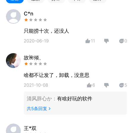
的声音
- 密语瓶：发送专属悄悄话，让特别的TA收到你的心
C*n
意
- 家族群聊：找到兴趣相投的伙伴，在专属圈子里畅聊
只能捞十次，还没人
天地
2020-06-19
11
0
- 语音派对：多人聊天房，唱歌、游戏、才艺展示，热
闹永不散场
故🌺倾、
- 动态广场：分享生活趣事，发现有趣灵魂，时刻保持
新鲜感
我们相信，美好的连接是温暖且有趣的。期待与你相
啥都不让发了，卸载，没意思
遇！
2021-10-08
6
5
我们渴望听到你的反馈，如果你有任何问题或建议，欢
清风辞心か
：
有啥好玩的软件
迎使用应用内的“意见反馈”功能直接告诉我们。
共
5
条回复
王*双