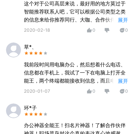
这个对于公司高层来说，最好用的地方莫过于
智能推荐联系人吧，它可以根据公司类型之类
的信息来给你推荐同行、大咖、合作伙伴，都
展开
是一些很重要的资源，算是一个个性化定制
2020-02-18
0
0
了，我觉得非常人性化，这一点很好，很多时
候我们的灵感就来源于它。我很推荐！
草*、
我前段时间用电脑办公，然后想着什么电话、
信息都在手机上，我试了一下在电脑上打开全
能王，两个终端都能接收到信息，而且电子名
展开
片的信息真的是随时更新，比纸质名片好用太
2020-01-07
0
0
多了！我觉得这是办公必需的软件了，强烈推
荐，试一下会后悔为什么没有早点遇上！
环*子
办公神器全能王！扫名片神器！了解合作伙伴
神器！职场菜鸟对这个真的表达真心地感谢，