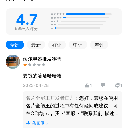
4.7
999+人评分
全部
最新
好评
中评
差评
海尔电器批发零售
要钱的哈哈哈哈哈
2023-04-28
1
1
名片全能王开发者官方
：
您好，若您在使用
名片全能王的过程中有任何疑问或建议，可
在CC内点击"我"-"客服"- "联系我们"描述您
的问题与建议，我们将竭诚为您服务，谢
共
1
条回复