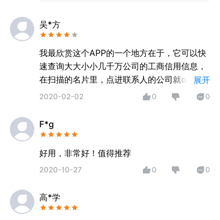
谢！
吴*方
我最欣赏这个APP的一个地方在于，它可以快
速查询大大小小几千万公司的工商信用信息，
在扫描的名片里，点进联系人的公司就ok了，
展开
就能看见公司的基本信息、注册资本、信用等
2020-02-02
0
0
等，这些资料都很有用，对于我们公司找合作
伙伴什么的特别重要，可以快速地了解对方。
F*g
好用，非常好！值得推荐
2020-10-27
0
0
高*学