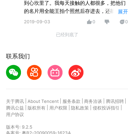
到心坎里了。我每天接触的人都很多，把他们
的名片用全能王拍个照然后存进去，还能一步
展开
同步通讯录，以后有事打电话的时候是真的很
2019-09-03
0
0
方便了，直接在全能王搜人名字或者公司就好
已经到底了
了，不用像以前那样一个个找名片了。
联系我们
|
|
|
|
|
关于腾讯
About Tencent
服务条款
商务洽谈
腾讯招聘
|
|
|
|
|
腾讯公益
版权所有
用户权限
隐私政策
侵权投诉指引
用户协议
版本号:
9.2.5
备案号: 粤B2-20090059-1623A