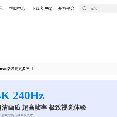
讯
帮助中心
下载客户端
开放平台
mac版发现更多应用
4K 240Hz
超清画质 超高帧率 极致视觉体验
讯独家智能音画调校技术