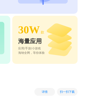
30W
款
海量应用
应用/手游/小游戏
海纳全网，等你体验
扫一扫下载
详情