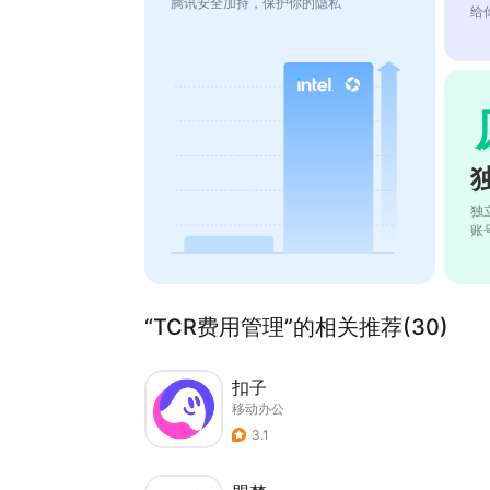
腾讯安全加持，保护你的隐私
给
独
账
“TCR费用管理”的相关推荐(30)
扣子
移动办公
3.1