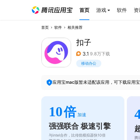
首页
游戏
软件
资
首页
软件
相关推荐
扣子
3.1
9.8万下载
移动办公
应用宝mac版暂未适配该应用，可下载应用宝
10
倍
加速
强强联合 极速引擎
与intel合作，比传统模拟器快10倍
腾