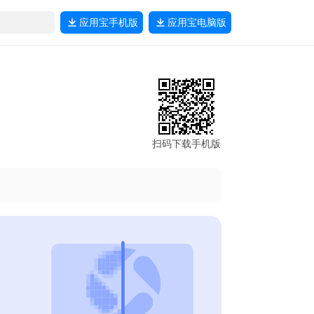
应用宝
手机版
应用宝
电脑版
扫码下载手机版