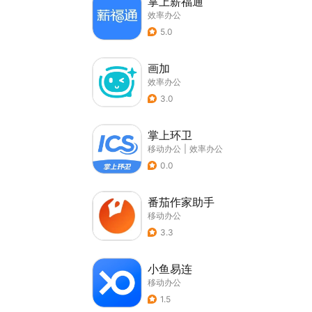
掌上薪福通
效率办公
5.0
画加
效率办公
3.0
掌上环卫
移动办公
|
效率办公
0.0
番茄作家助手
移动办公
3.3
小鱼易连
移动办公
1.5