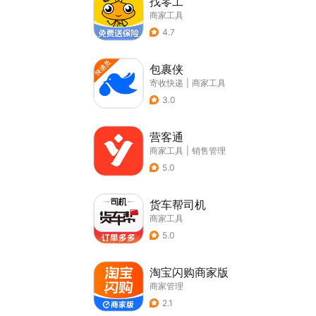
找零工
商家工具
4.7
包裹侠
寄收快递
|
商家工具
3.0
营客通
商家工具
|
销售管理
5.0
货车帮司机
商家工具
5.0
淘宝闪购商家版
商家管理
2.1