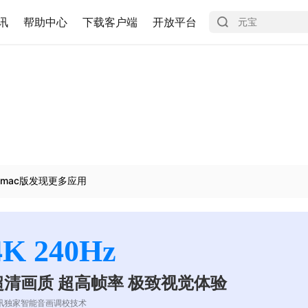
讯
帮助中心
下载客户端
开放平台
mac版发现更多应用
4K 240Hz
超清画质 超高帧率 极致视觉体验
讯独家智能音画调校技术