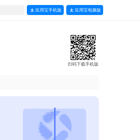
应用宝
手机版
应用宝
电脑版
扫码下载手机版