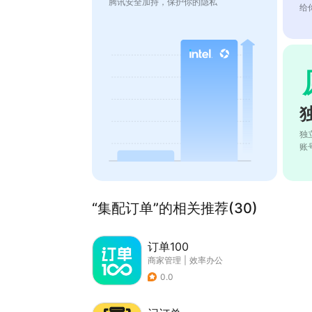
腾讯安全加持，保护你的隐私
给
独
账
“集配订单”的相关推荐(30)
订单100
商家管理
|
效率办公
0.0