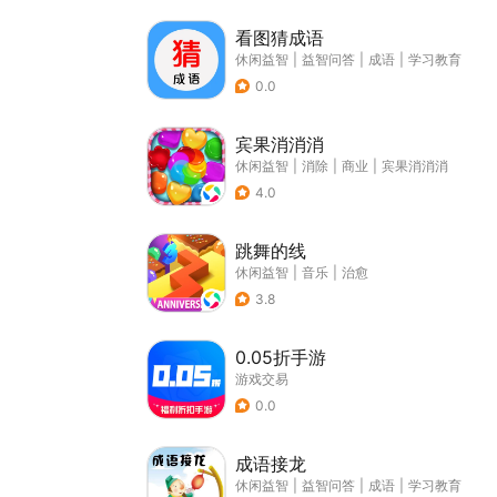
看图猜成语
休闲益智
|
益智问答
|
成语
|
学习教育
0.0
宾果消消消
休闲益智
|
消除
|
商业
|
宾果消消消
4.0
跳舞的线
休闲益智
|
音乐
|
治愈
3.8
0.05折手游
游戏交易
0.0
成语接龙
休闲益智
|
益智问答
|
成语
|
学习教育