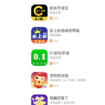
折折手游宝
游戏交易
0.0
折上折游戏至尊版
游戏攻略
0.0
0.1折扣手游
游戏交易
0.0
贪吃蛇在线
休闲益智
|
io
|
街机
|
贪吃蛇
4.3
我脑厉害了
休闲益智
|
益智问答