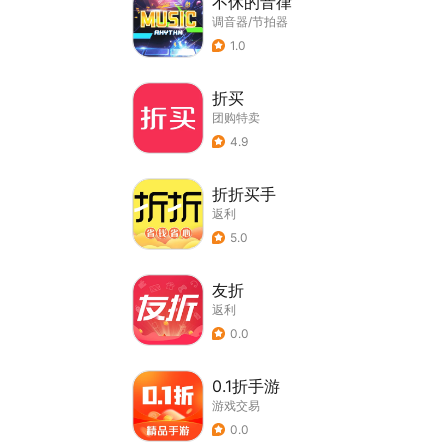
不休的音律
调音器/节拍器
1.0
折买
团购特卖
4.9
折折买手
返利
5.0
友折
返利
0.0
0.1折手游
游戏交易
0.0