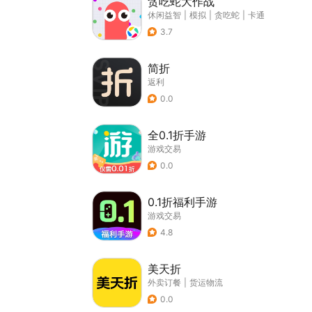
贪吃蛇大作战
休闲益智
|
模拟
|
贪吃蛇
|
卡通
3.7
简折
返利
0.0
全0.1折手游
游戏交易
0.0
0.1折福利手游
游戏交易
4.8
美天折
外卖订餐
|
货运物流
0.0