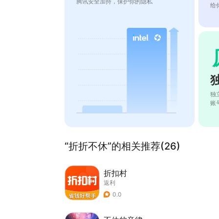
腾讯安全加持，保护你的隐私
给
独
账
“折折不休”的相关推荐(26)
折扣村
返利
0.0