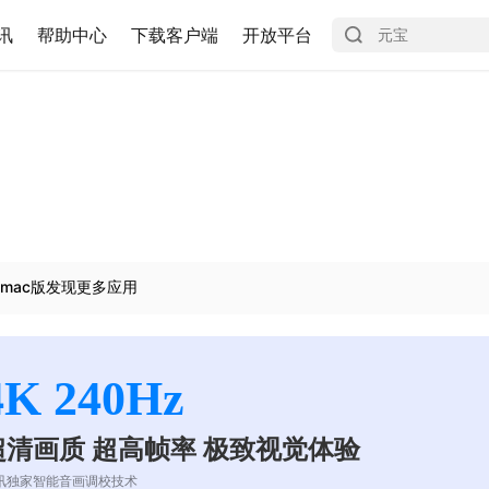
讯
帮助中心
下载客户端
开放平台
mac版发现更多应用
4K 240Hz
超清画质 超高帧率 极致视觉体验
讯独家智能音画调校技术