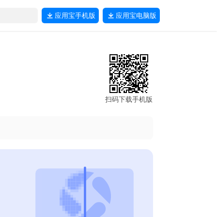
应用宝
手机版
应用宝
电脑版
扫码下载手机版