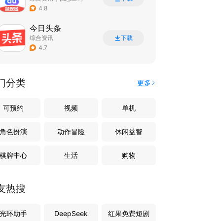
4.8
今日头条
综合资讯
下载
4.7
门分类
更多
可预约
视频
单机
角色扮演
动作冒险
休闲益智
棋牌中心
生活
购物
友热搜
光环助手
DeepSeek
红果免费短剧