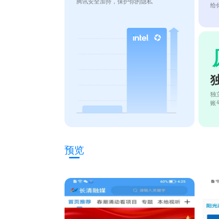
腾讯安全加持，保护你的隐私
给
独
账
预览