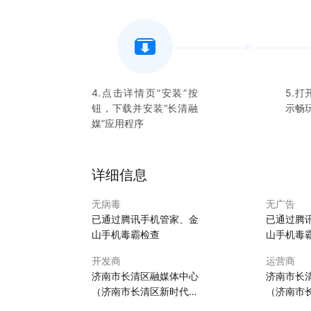
4.点击详情页“安装”按
5.打
钮，下载并安装“
长清融
示畅
媒
”应用程序
详细信息
无病毒
无广告
已通过腾讯手机管家、金
已通过腾
山手机毒霸检查
山手机毒
开发商
运营商
济南市长清区融媒体中心
济南市长
（济南市长清区新时代文
（济南市
明实践指导中心）
明实践指