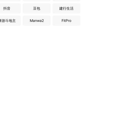
抖音
豆包
建行生活
禅游斗地主
Manwa2
FitPro