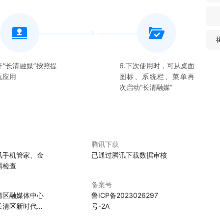
开“
长清融媒
”按照提
6.下次使用时，可从桌面
玩应用
图标、系统栏、菜单再
次启动“
长清融媒
”
腾讯下载
讯手机管家、金
已通过腾讯下载数据审核
霸检查
备案号
清区融媒体中心
鲁ICP备2023026297
长清区新时代文
号-2A
导中心）