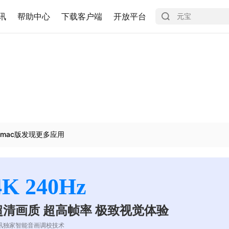
讯
帮助中心
下载客户端
开放平台
mac版发现更多应用
4K 240Hz
超清画质 超高帧率 极致视觉体验
讯独家智能音画调校技术