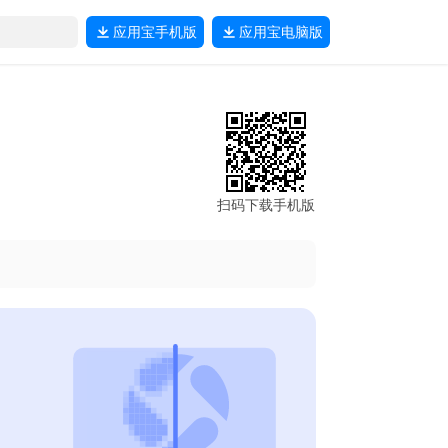
应用宝
手机版
应用宝
电脑版
扫码下载手机版