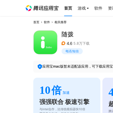
首页
游戏
软件
资
首页
软件
相关推荐
随拨
4.6
5.8万下载
电话/短信
应用宝mac版暂未适配该应用，可下载应用宝
10
倍
加速
强强联合 极速引擎
与intel合作，比传统模拟器快10倍
腾