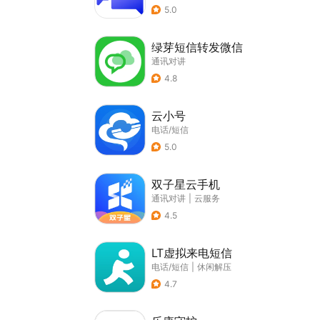
5.0
绿芽短信转发微信
通讯对讲
4.8
云小号
电话/短信
5.0
双子星云手机
通讯对讲
|
云服务
4.5
LT虚拟来电短信
电话/短信
|
休闲解压
4.7