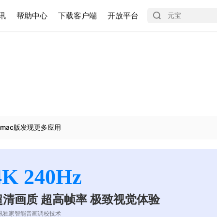
讯
帮助中心
下载客户端
开放平台
mac版发现更多应用
4K 240Hz
超清画质 超高帧率 极致视觉体验
讯独家智能音画调校技术