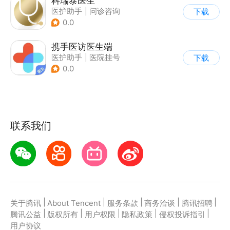
科瑞泰医生
医护助手
|
问诊咨询
下载
0.0
携手医访医生端
医护助手
|
医院挂号
下载
|
问诊咨询
0.0
联系我们
|
|
|
|
|
关于腾讯
About Tencent
服务条款
商务洽谈
腾讯招聘
|
|
|
|
|
腾讯公益
版权所有
用户权限
隐私政策
侵权投诉指引
用户协议