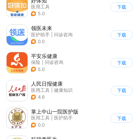
好体知
医用工具
下载
5.0
领医未来
医护助手
|
问诊咨询
下载
0.0
平安乐健康
保险
|
问诊咨询
下载
5.0
人民日报健康
医用工具
|
健康知识
下载
|
问诊咨询
4.6
掌上中山一院医护版
医用工具
|
医护助手
下载
0.0