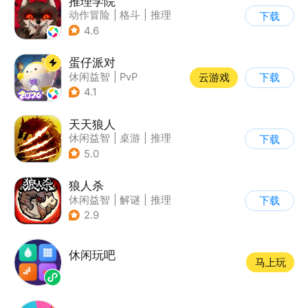
推理学院
动作冒险
|
格斗
|
推理
下载
|
狼人杀
4.6
蛋仔派对
休闲益智
|
PvP
云游戏
下载
|
派对游戏
|
卡通
4.1
天天狼人
休闲益智
|
桌游
|
推理
下载
|
狼人杀
5.0
狼人杀
休闲益智
|
解谜
|
推理
下载
|
狼人杀
2.9
休闲玩吧
马上玩