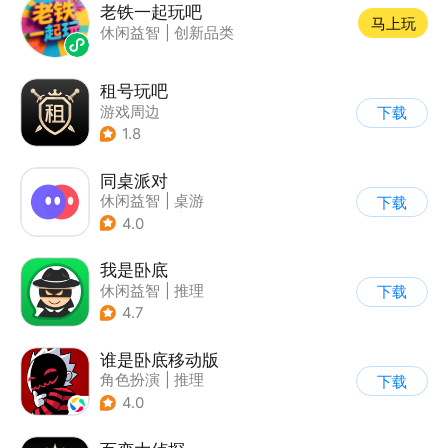
老铁一起玩吧
马上玩
休闲益智
|
创新品类
租号玩吧
游戏周边
下载
1.8
同桌派对
休闲益智
|
桌游
下载
|
派对游戏
|
卡通
4.0
我是卧底
休闲益智
|
推理
下载
|
派对游戏
4.7
谁是卧底移动版
角色扮演
|
推理
下载
|
谁是卧底
4.0
|
非对称竞技