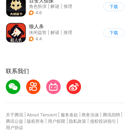
百变大侦探
角色扮演
|
解谜
|
推理
下载
|
派对游戏
4.6
狼人杀
休闲益智
|
解谜
|
推理
下载
|
狼人杀
4.4
联系我们
|
|
|
|
|
关于腾讯
About Tencent
服务条款
商务洽谈
腾讯招聘
|
|
|
|
|
腾讯公益
版权所有
用户权限
隐私政策
侵权投诉指引
用户协议