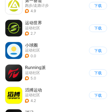
第一赛道
跑步/走路计步
下载
|
运动社区
4.9
运动世界
运动社区
下载
2.7
小球圈
运动社区
下载
0.0
Running派
运动社区
下载
5.0
滔搏运动
运动社区
下载
4.2