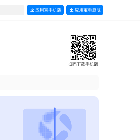
应用宝
手机版
应用宝
电脑版
扫码下载手机版