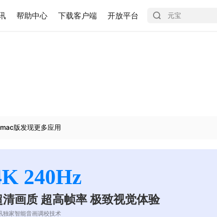
讯
帮助中心
下载客户端
开放平台
mac版发现更多应用
4K 240Hz
超清画质 超高帧率 极致视觉体验
讯独家智能音画调校技术