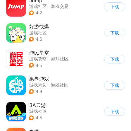
Jump
游戏社区
|
游戏交易
下载
|
游戏周边
|
游戏攻略
4.2
好游快爆
游戏社区
下载
4.6
游民星空
游戏攻略
|
游戏社区
下载
4.5
果盘游戏
游戏周边
|
游戏社区
下载
4.9
3A云游
游戏社区
下载
4.5