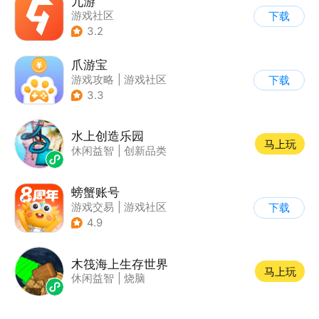
九游
游戏社区
下载
3.2
爪游宝
游戏攻略
|
游戏社区
下载
3.3
水上创造乐园
马上玩
休闲益智
|
创新品类
螃蟹账号
游戏交易
|
游戏社区
下载
|
代练陪玩
4.9
木筏海上生存世界
马上玩
休闲益智
|
烧脑