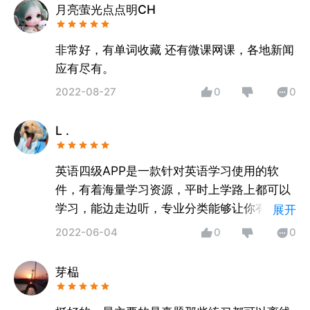
月亮萤光点点明CH
非常好，有单词收藏 还有微课网课，各地新闻
应有尽有。
2022-08-27
0
0
L .
英语四级APP是一款针对英语学习使用的软
件，有着海量学习资源，平时上学路上都可以
学习，能边走边听，专业分类能够让你有选择
展开
的去学习。非常棒！
2022-06-04
0
0
芽榀