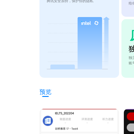
腾讯安全加持，保护你的隐私
给
独
账
预览