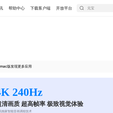
讯
帮助中心
下载客户端
开放平台
mac版发现更多应用
4K 240Hz
超清画质 超高帧率 极致视觉体验
讯独家智能音画调校技术