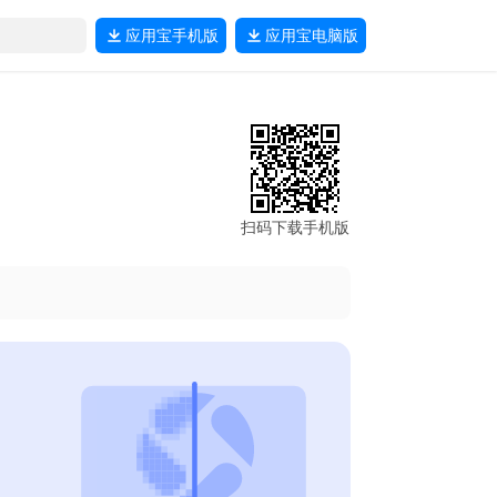
应用宝
手机版
应用宝
电脑版
扫码下载手机版