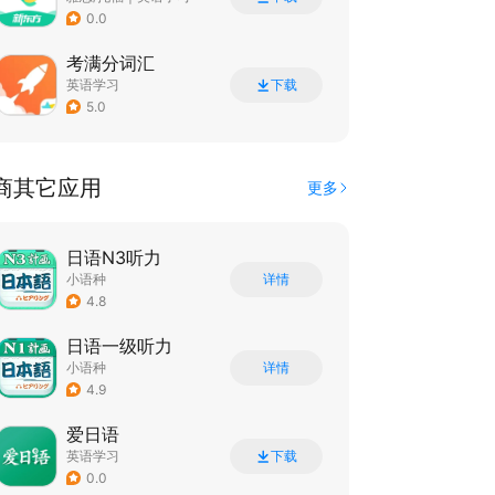
0.0
考满分词汇
英语学习
下载
5.0
商其它应用
更多
日语N3听力
小语种
详情
4.8
日语一级听力
小语种
详情
4.9
爱日语
英语学习
下载
0.0