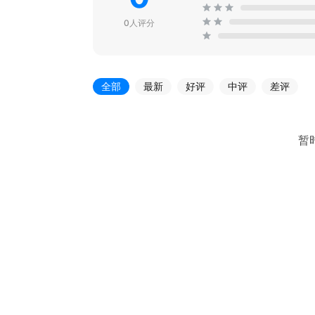
0人评分
全部
最新
好评
中评
差评