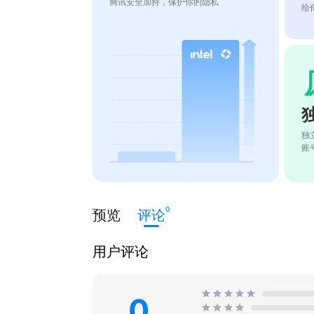
腾讯安全加持，保护你的隐私
给
独
账
0
预览
评论
用户评论
0