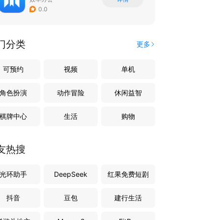
0.0
门分类
更多
可预约
视频
单机
角色扮演
动作冒险
休闲益智
棋牌中心
生活
购物
友热搜
光环助手
DeepSeek
红果免费短剧
抖音
豆包
建行生活